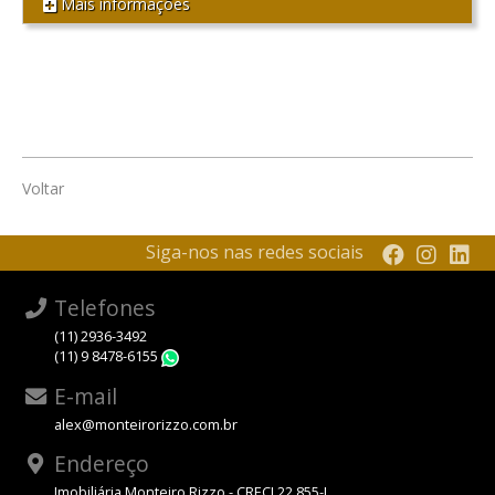
Mais informações
Voltar
Siga-nos nas redes sociais
Telefones
(11) 2936-3492
(11) 9 8478-6155
WhatsApp
E-mail
alex@monteirorizzo.com.br
Endereço
Imobiliária Monteiro Rizzo - CRECI 22.855-J