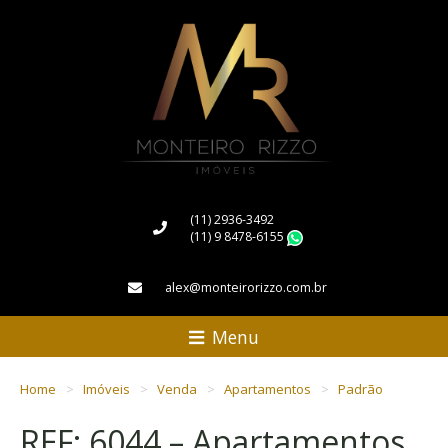
(11) 2936-3492
(11) 9 8478-6155
WhatsApp
alex@monteirorizzo.com.br
Menu
Home
Imóveis
Venda
Apartamentos
Padrão
REF: 6044 – Apartamentos