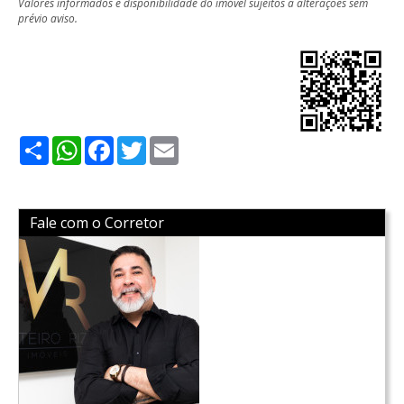
Valores informados e disponibilidade do imóvel sujeitos a alterações sem
prévio aviso.
Share
WhatsApp
Facebook
Twitter
Email
Fale com o Corretor