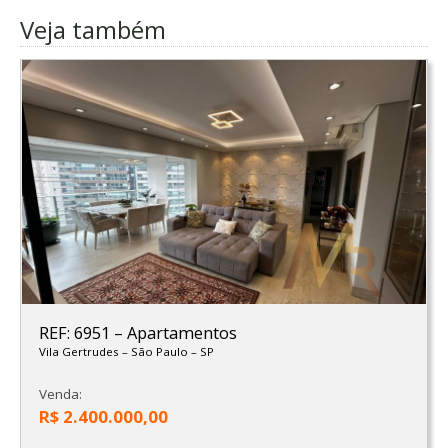
Veja também
REF: 6951
–
Apartamentos
Vila Gertrudes
–
São Paulo
–
SP
Venda:
R$ 2.400.000,00