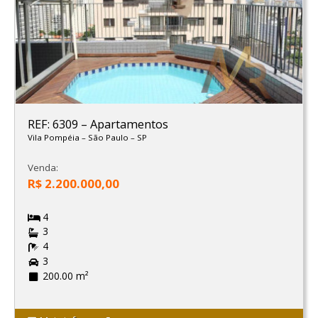
REF: 6309
–
Apartamentos
Vila Pompéia
–
São Paulo
–
SP
Venda:
R$ 2.200.000,00
4
3
4
3
200.00 m²