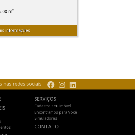
5.00 m²
is informações
s nas redes sociais
E
SERVIÇOS
Cadastre seu Imóvel
EIS
Encontramos para Você
Simuladores
o
CONTATO
entos