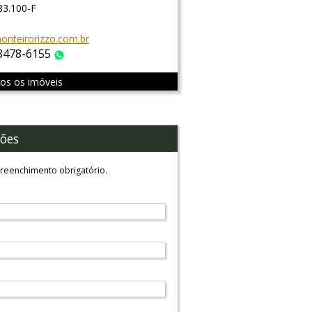
83.100-F
nteirorizzo.com.br
 8478-6155
WhatsApp
dos os imóveis
ões
reenchimento obrigatório.