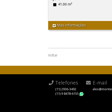
41.00 m²
Mais informações
Voltar
Telefones
E-mail
(11) 2936-3492
alex@montei
(11) 9 8478-6155
WhatsApp