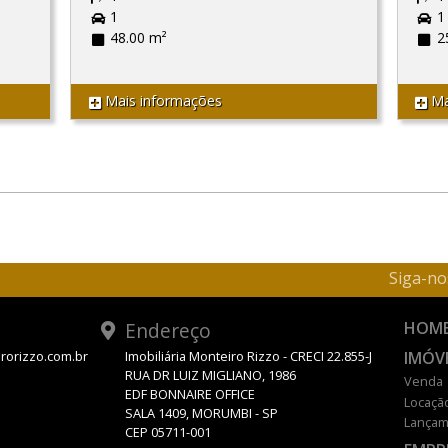
1
1
48.00 m²
2
Mais informações
Ma
Siga-no
Endereço
HOM
IMÓV
rorizzo.com.br
Imobiliária Monteiro Rizzo - CRECI 22.855-J
RUA DR LUIZ MIGLIANO, 1986
Venda
EDF BONNAIRE OFFICE
Locaçã
SALA 1409, MORUMBI - SP
Lançam
CEP 05711-001