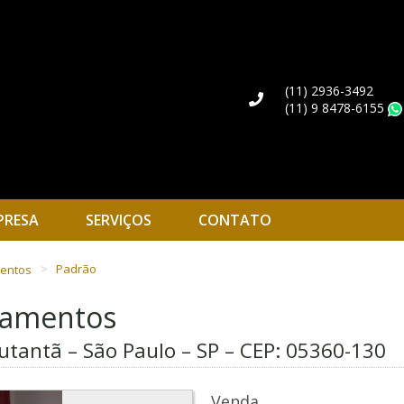
(11) 2936-3492
(11) 9 8478-6155
PRESA
SERVIÇOS
CONTATO
mentos
Padrão
rtamentos
utantã – São Paulo – SP – CEP:
05360-130
Venda