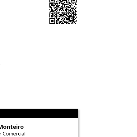
o
l
Monteiro
r Comercial