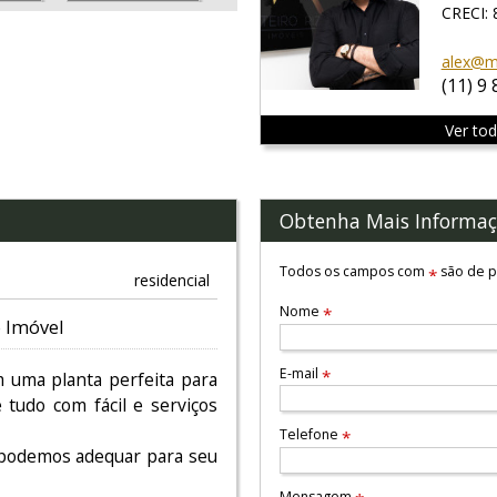
CRECI: 
alex@mo
(11) 9
Ver to
Obtenha Mais Informaç
Todos os campos com
são de p
*
residencial
Nome
*
 Imóvel
E-mail
*
uma planta perfeita para
tudo com fácil e serviços
Telefone
*
 podemos adequar para seu
Mensagem