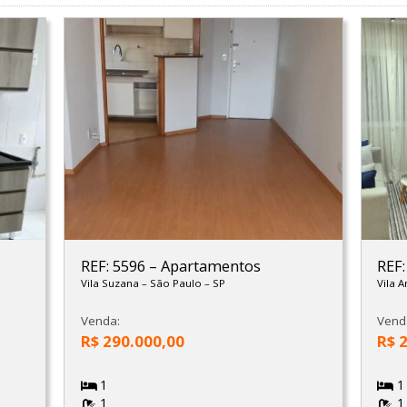
REF: 5596
–
Apartamentos
REF
Vila Suzana
–
São Paulo
–
SP
Vila 
Venda:
Vend
R$ 290.000,00
R$ 
1
1
1
1