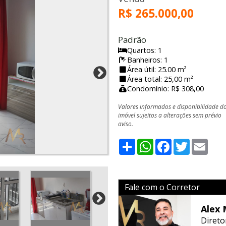
R$ 265.000,00
Padrão
Quartos: 1
Banheiros: 1
Área útil: 25.00 m²
Área total: 25,00 m²
Condomínio: R$ 308,00
Valores informados e disponibilidade d
imóvel sujeitos a alterações sem prévio
aviso.
Share
WhatsApp
Facebook
Twitter
Emai
Fale com o Corretor
Alex 
Direto