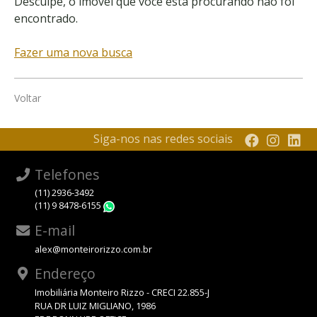
Desculpe, o imóvel que você está procurando não foi
encontrado.
Fazer uma nova busca
Voltar
Siga-nos nas redes sociais
Telefones
(11) 2936-3492
(11) 9 8478-6155
WhatsApp
E-mail
alex@monteirorizzo.com.br
Endereço
Imobiliária Monteiro Rizzo - CRECI 22.855-J
RUA DR LUIZ MIGLIANO, 1986