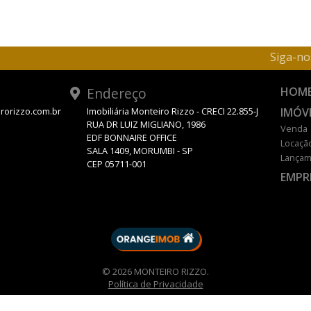
Siga-no
Endereço
HOM
IMÓV
rorizzo.com.br
Imobiliária Monteiro Rizzo - CRECI 22.855-J
RUA DR LUIZ MIGLIANO, 1986
Venda
EDF BONNAIRE OFFICE
Locaçã
SALA 1409, MORUMBI - SP
Lançam
CEP 05711-001
EMPR
DESENVOLVIDO POR
© 2026 MONTEIRO RIZZO.
Política de Privacidade