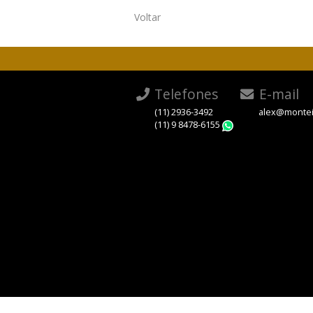
Voltar
Telefones
E-mail
(11) 2936-3492
alex@montei
(11) 9 8478-6155
WhatsApp