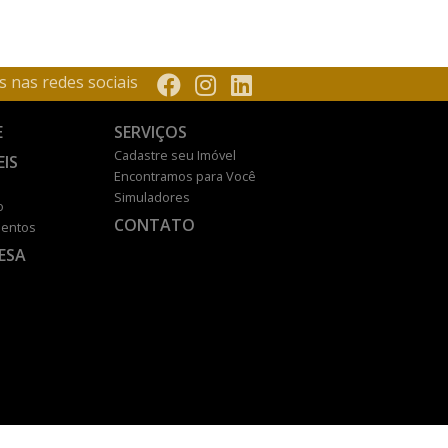
s nas redes sociais
E
SERVIÇOS
Cadastre seu Imóvel
EIS
Encontramos para Você
Simuladores
o
CONTATO
entos
ESA