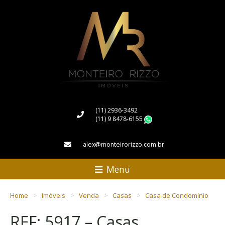
(11) 2936-3492
(11) 9 8478-6155
WhatsApp
alex@monteirorizzo.com.br
Menu
Home
Imóveis
Venda
Casas
Casa de Condomínio
REF: 5917 – Casas