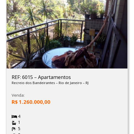
REF: 6015
–
Apartamentos
Recreio dos Bandeirantes
–
Rio de Janeiro
–
RJ
Venda:
R$ 1.260.000,00
4
1
5