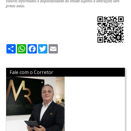
Valores informados e disponibilidade do imóvel sujeitos a alterações sem
prévio aviso.
Share
WhatsApp
Facebook
Twitter
Email
Fale com o Corretor