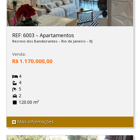
REF: 6003
–
Apartamentos
Recreio dos Bandeirantes
–
Rio de Janeiro
–
RJ
Venda:
R$ 1.170.000,00
4
4
5
2
120.00 m²
Mais informações