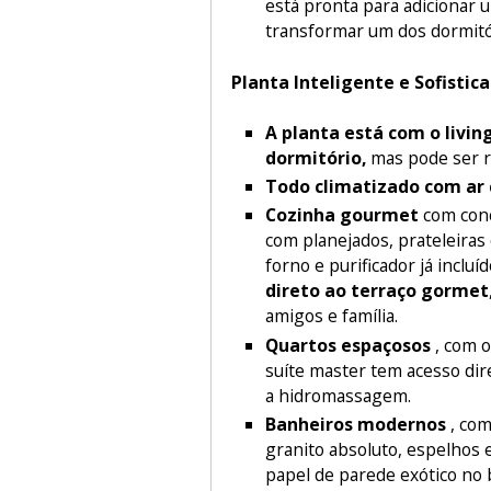
está pronta para adicionar 
transformar um dos dormitór
Planta Inteligente e Sofistica
A planta está com o livin
dormitório,
mas pode ser r
Todo climatizado com ar
Cozinha gourmet
com conc
com planejados, prateleiras
forno e purificador já incluí
direto ao terraço gormet
amigos e família.
Quartos espaçosos
, com o
suíte master tem acesso dir
a hidromassagem.
Banheiros modernos
, com
granito absoluto, espelhos 
papel de parede exótico no b