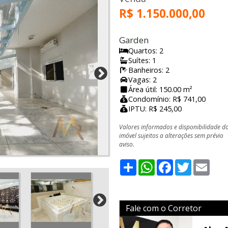
R$ 1.150.000,00
Garden
Quartos: 2
Suítes: 1
Banheiros: 2
Vagas: 2
Área útil: 150.00 m²
Condomínio: R$ 741,00
IPTU: R$ 245,00
Valores informados e disponibilidade d
imóvel sujeitos a alterações sem prévio
aviso.
Share
WhatsApp
Facebook
Twitter
Emai
Fale com o Corretor