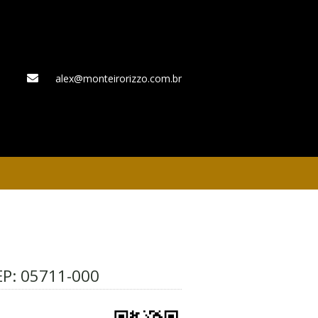
alex@monteirorizzo.com.br
WhatsApp
EP:
05711-000