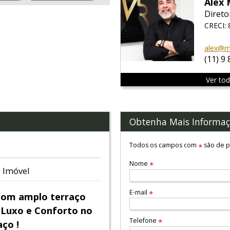
Alex 
Direto
CRECI: 
alex@mo
(11) 9
Ver to
Obtenha Mais Informaç
Todos os campos com
são de p
*
Nome
*
 Imóvel
E-mail
*
com amplo terraço
, Luxo e Conforto no
Telefone
*
aço !