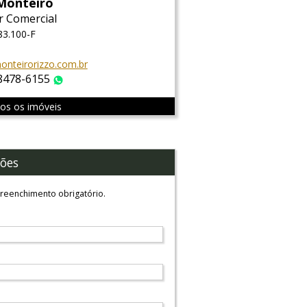
Monteiro
r Comercial
83.100-F
nteirorizzo.com.br
 8478-6155
WhatsApp
dos os imóveis
ões
reenchimento obrigatório.