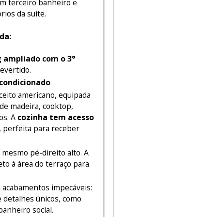
um terceiro banheiro e
ios da suíte.
da:
g ampliado com o 3°
evertido.
 condicionado
eito americano, equipada
 de madeira, cooktop,
dos. A
cozinha tem acesso
, perfeita para receber
 mesmo pé-direito alto. A
eto à área do terraço para
 acabamentos impecáveis:
e detalhes únicos, como
anheiro social.