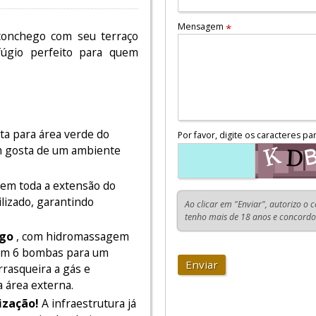
Mensagem
*
conchego com seu terraço
fúgio perfeito para quem
sta para área verde do
Por favor, digite os caracteres pa
m gosta de um ambiente
em toda a extensão do
lizado, garantindo
Ao clicar em "Enviar", autorizo o 
tenho mais de 18 anos e concord
ego
, com hidromassagem
com 6 bombas para um
Enviar
rasqueira a gás e
a área externa.
ização!
A infraestrutura já