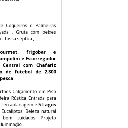
de Coqueiros e Palmeiras
rvada , Gruta com peixes
- fossa séptica ,
urmet, frigobar e
rampolim e Escorregador
a Central com Chafariz
o de futebol de 2.800
 pesca
ortões Calçamento em Piso
eira Rústica Entrada para
. Terraplanagem e
5 Lagos
Eucaliptos: Beleza natural
ns bem cuidados Projeto
Iluminação