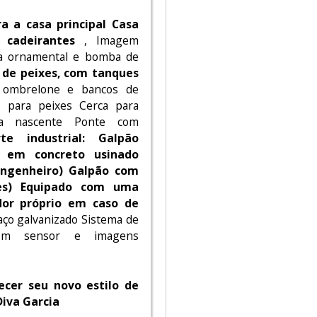
ra a casa principal Casa
 cadeirantes
, Imagem
ata ornamental e bomba de
 de peixes, com tanques
ombrelone e bancos de
s para peixes Cerca para
da nascente Ponte com
e industrial: Galpão
o em concreto usinado
 engenheiro) Galpão com
ões) Equipado com uma
dor próprio em caso de
ço galvanizado Sistema de
com sensor e imagens
ecer seu novo estilo de
Diva Garcia