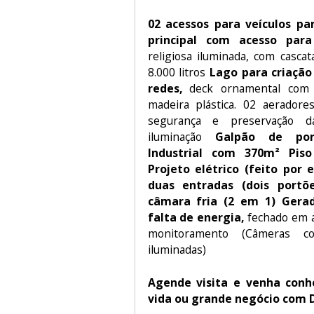
02 acessos para veículos pa
principal com acesso para
religiosa iluminada, com casc
8.000 litros
Lago para criação
redes,
deck ornamental com 
madeira plástica. 02 aeradore
segurança e preservação 
iluminação
Galpão de port
Industrial com 370m² Pis
Projeto elétrico (feito por
duas entradas (dois port
câmara fria (2 em 1) Gera
falta de energia,
fechado em a
monitoramento (Câmeras 
iluminadas)
Agende visita e venha conh
vida ou grande negócio com 