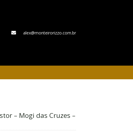
alex@monteirorizzo.com.br
WhatsApp
stor – Mogi das Cruzes –