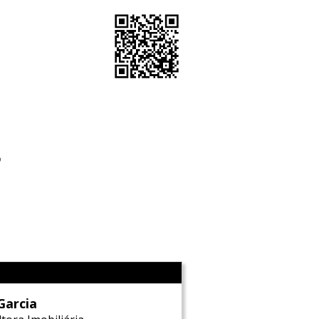
o
l
Garcia