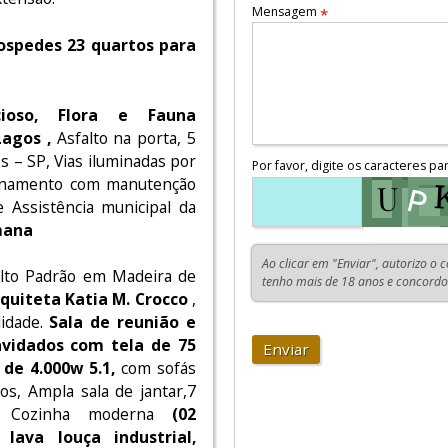
Mensagem
*
hospedes 23 quartos para
cioso, Flora e Fauna
Lagos ,
Asfalto na porta, 5
 – SP, Vias iluminadas por
Por favor, digite os caracteres pa
ionamento com manutenção
 Assistência municipal da
mana
Ao clicar em "Enviar", autorizo o 
 Alto Padrão em Madeira de
tenho mais de 18 anos e concord
rquiteta Katia M. Crocco
,
lidade.
Sala de reunião e
nvidados com tela de 75
Enviar
de 4.000w 5.1,
com sofás
os, Ampla sala de jantar,7
no, Cozinha moderna
(02
, lava louça industrial,