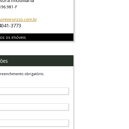
tora Imobiliária
196.981-F
nteirorizzo.com.br
 4041-3773
dos os imóveis
ões
reenchimento obrigatório.