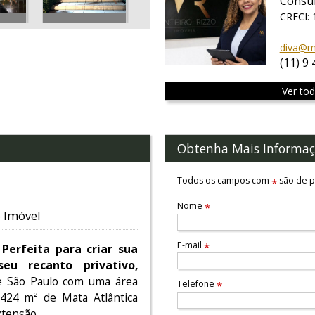
Consul
CRECI: 
diva@mo
(11) 9
Ver to
Obtenha Mais Informaç
Todos os campos com
são de p
*
Nome
*
 Imóvel
E-mail
*
Perfeita para criar sua
u recanto privativo,
de São Paulo com uma área
Telefone
*
.424 m² de Mata Atlântica
xtensão.