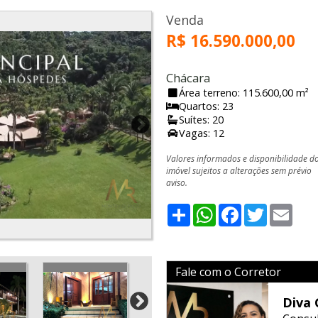
Venda
R$ 16.590.000,00
Chácara
Área terreno: 115.600,00 m²
Quartos: 23
Suítes: 20
Vagas: 12
Valores informados e disponibilidade d
imóvel sujeitos a alterações sem prévio
aviso.
Share
WhatsApp
Facebook
Twitter
Emai
Fale com o Corretor
Diva 