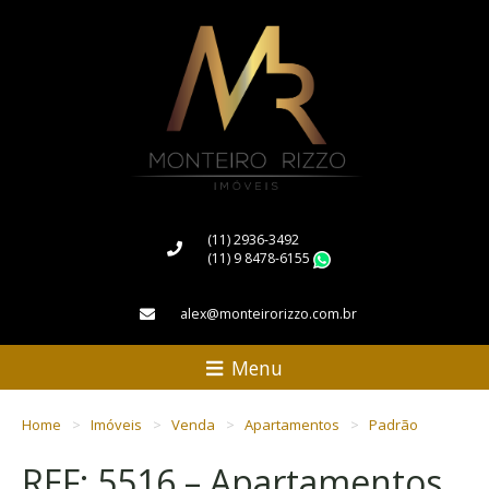
(11) 2936-3492
(11) 9 8478-6155
WhatsApp
alex@monteirorizzo.com.br
Menu
Home
Imóveis
Venda
Apartamentos
Padrão
REF: 5516 – Apartamentos