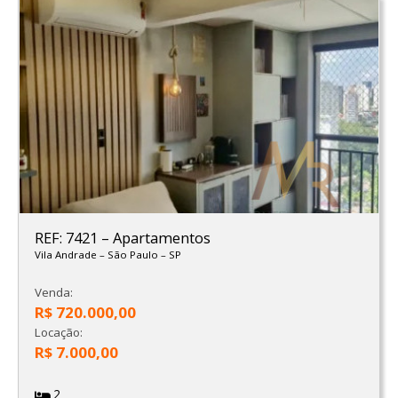
REF: 7421
–
Apartamentos
Vila Andrade
–
São Paulo
–
SP
Venda:
R$ 720.000,00
Locação:
R$ 7.000,00
2