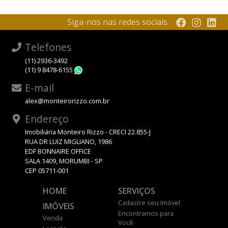
Siga-nos nas redes sociais
Telefones
(11) 2936-3492
(11) 9 8478-6155
WhatsApp
E-mail
alex@monteirorizzo.com.br
Endereço
Imobiliária Monteiro Rizzo - CRECI 22.855-J
RUA DR LUIZ MIGLIANO, 1986
EDF BONNAIRE OFFICE
SALA 1409, MORUMBI - SP
CEP 05711-001
HOME
SERVIÇOS
Cadastre seu Imóvel
IMÓVEIS
Encontramos para
Venda
Você