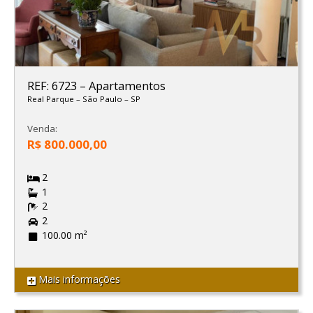
REF: 6723
–
Apartamentos
Real Parque
–
São Paulo
–
SP
Venda:
R$ 800.000,00
2
1
2
2
100.00 m²
Mais informações