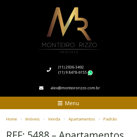
(11) 2936-3492
(11) 9 8478-6155
WhatsApp
alex@monteirorizzo.com.br
Menu
Home
Imóveis
Venda
Apartamentos
Padrão
REF: 5488 – Apartamentos