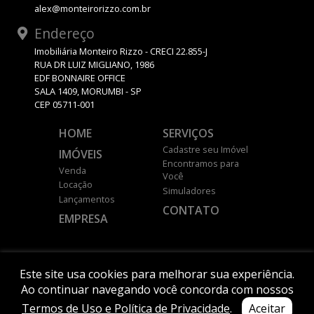
alex@monteirorizzo.com.br
Endereço
Imobiliária Monteiro Rizzo - CRECI 22.855-J
RUA DR LUIZ MIGLIANO, 1986
EDF BONNAIRE OFFICE
SALA 1409, MORUMBI - SP
CEP 05711-001
HOME
SERVIÇOS
Cadastre seu Imóvel
IMÓVEIS
Encontramos para
Venda
Você
Locação
Simuladores
Lançamentos
CONTATO
EMPRESA
DESENVOLVIDO POR
Este site usa cookies para melhorar sua experiência.
Ao continuar navegando você concorda com nossos
Termos de Uso e Política de Privacidade
.
Aceitar
© 2026 MONTEIRO RIZZO.