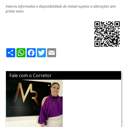
Valores informados e disponibilidade do imóvel sujeitos a alterações sem
prévio aviso.
Share
WhatsApp
Facebook
Twitter
Email
Fale com o Corretor