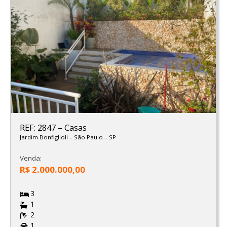
REF: 2847
–
Casas
Jardim Bonfiglioli
–
São Paulo
–
SP
Venda:
R$ 2.000.000,00
3
1
2
1