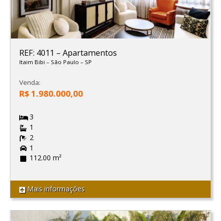
REF: 4011
–
Apartamentos
Itaim Bibi
–
São Paulo
–
SP
Venda:
R$ 1.980.000,00
3
1
2
1
112.00 m²
Mais informações