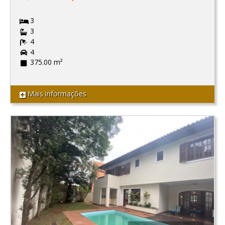
3
3
4
4
375.00 m²
Mais informações