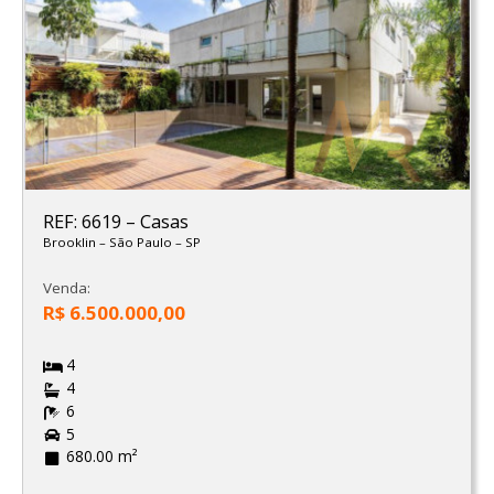
REF: 6619
–
Casas
Brooklin
–
São Paulo
–
SP
Venda:
R$ 6.500.000,00
4
4
6
5
680.00 m²