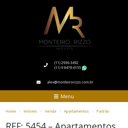
(11) 2936-3492
(11) 9 8478-6155
WhatsApp
alex@monteirorizzo.com.br
Menu
Home
Imóveis
Venda
Apartamentos
Padrão
REF: 5454 – Apartamentos