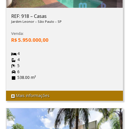
REF: 918
–
Casas
Jardim Leonor
–
São Paulo
–
SP
Venda:
R$ 5.950.000,00
4
4
5
6
538.00 m²
Mais informações