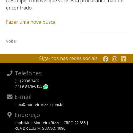
Desculpe, o imóvel que você está procurando não foi
encontrado.
Fazer uma nova busca
Voltar
Siga-nos nas redes sociais
Telefones
(11) 2936-3492
(11) 9 8478-6155
WhatsApp
E-mail
alex@monteirorizzo.com.br
Endereço
Imobiliária Monteiro Rizzo - CRECI 22.855-J
RUA DR LUIZ MIGLIANO, 1986