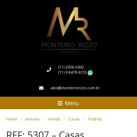
(11) 2936-3492
(11) 9 8478-6155
WhatsApp
alex@monteirorizzo.com.br
Menu
Home
Imóveis
Venda
Casas
Padrão
REF: 5307 – Casas