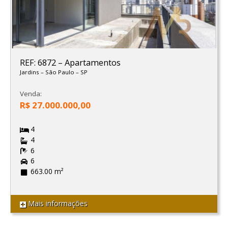
REF: 6872
–
Apartamentos
Jardins
–
São Paulo
–
SP
Venda:
R$ 27.000.000,00
4
4
6
6
663.00 m²
Mais informações