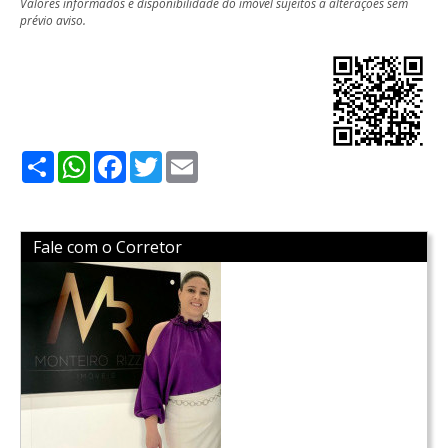
Valores informados e disponibilidade do imóvel sujeitos a alterações sem
prévio aviso.
Share
WhatsApp
Facebook
Twitter
Email
Fale com o Corretor