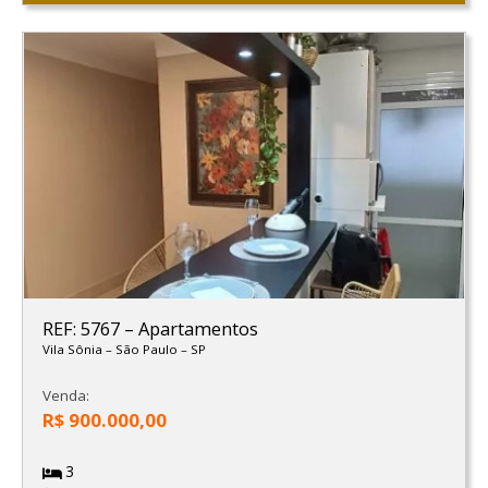
REF: 5767
–
Apartamentos
Vila Sônia
–
São Paulo
–
SP
Venda:
R$ 900.000,00
3