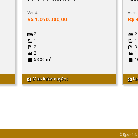
Venda:
Vend
R$ 1.050.000,00
R$ 
2
2
1
1
2
3
2
1
68.00 m²
1
Mais informações
Ma
Siga-no