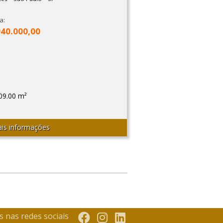
a:
940.000,00
09.00 m²
is informações
s nas redes sociais