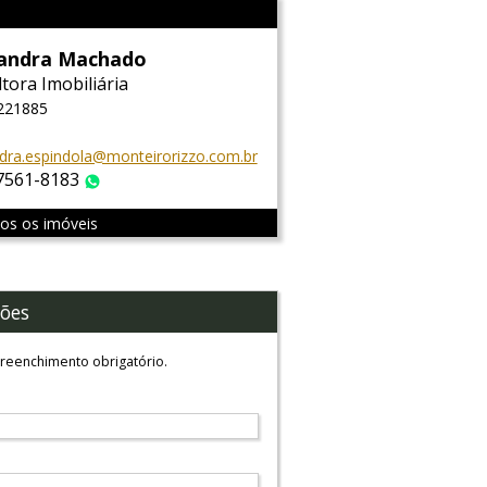
sandra Machado
tora Imobiliária
 221885
dra.espindola@monteirorizzo.com.br
 7561-8183
WhatsApp
dos os imóveis
ões
reenchimento obrigatório.