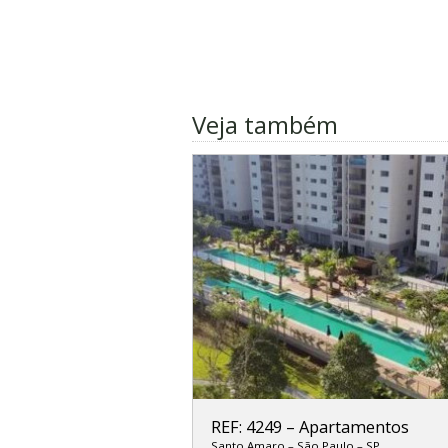
Veja também
REF: 4249
–
Apartamentos
Santo Amaro
–
São Paulo
–
SP