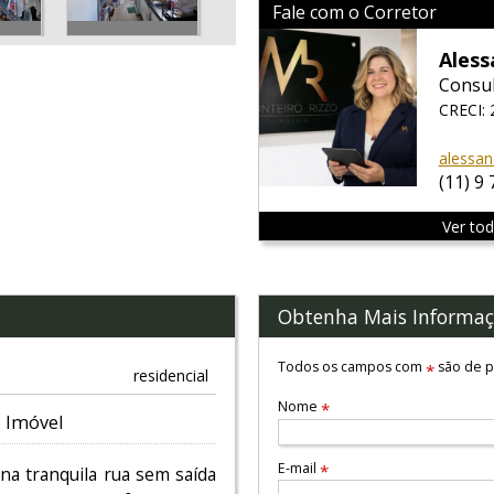
Fale com o Corretor
Ales
Consul
CRECI:
alessan
(11) 9
Ver to
Obtenha Mais Informaç
Todos os campos com
são de p
*
residencial
Nome
*
 Imóvel
E-mail
*
na tranquila rua sem saída