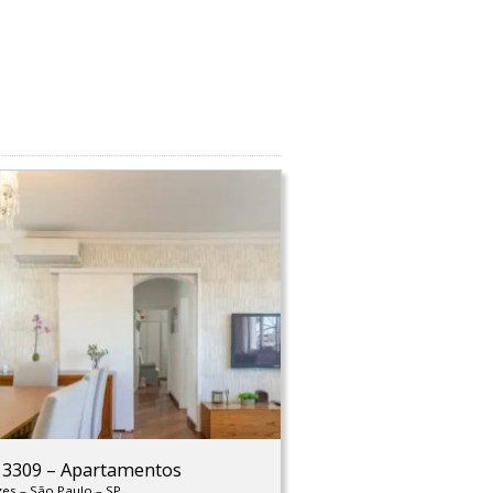
: 3309
–
Apartamentos
zes
–
São Paulo
–
SP