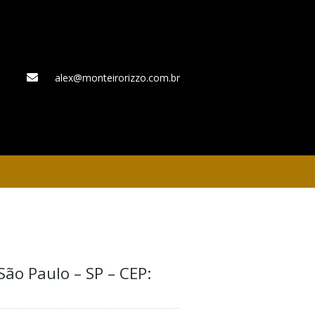
alex@monteirorizzo.com.br
WhatsApp
ão Paulo – SP – CEP: