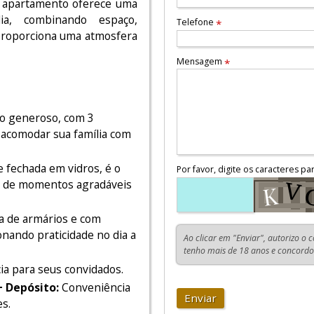
r apartamento oferece uma
ia, combinando espaço,
Telefone
*
 proporciona uma atmosfera
Mensagem
*
o generoso, com 3
a acomodar sua família com
 fechada em vidros, é o
Por favor, digite os caracteres pa
ar de momentos agradáveis
a de armários e com
onando praticidade no dia a
Ao clicar em "Enviar", autorizo o 
tenho mais de 18 anos e concord
ia para seus convidados.
 Depósito:
Conveniência
Enviar
s.