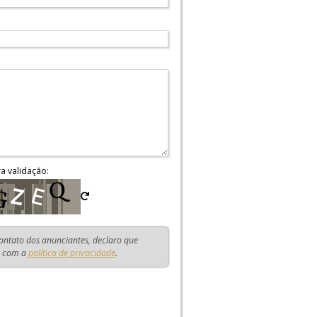
ra validação:
contato dos anunciantes, declaro que
o com a
política de privacidade
.