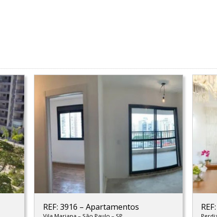
REF: 3916
–
Apartamentos
REF
Vila Mariana
–
São Paulo
–
SP
Perdi