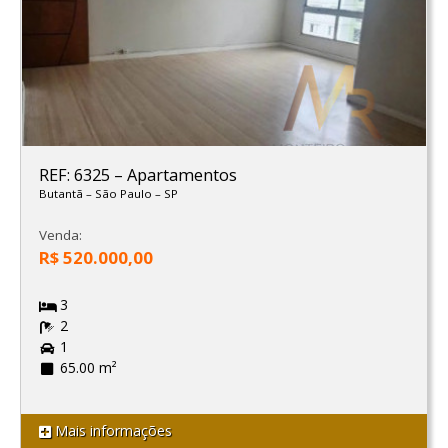
REF: 6325
–
Apartamentos
Butantã
–
São Paulo
–
SP
Venda:
R$ 520.000,00
3
2
1
65.00 m²
Mais informações