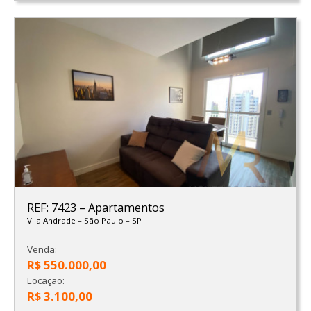
REF: 7423
–
Apartamentos
Vila Andrade
–
São Paulo
–
SP
Venda:
R$ 550.000,00
Locação:
R$ 3.100,00