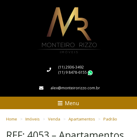
(11) 2936-3492
(11) 9 8478-6155
WhatsApp
alex@monteirorizzo.com.br
Menu
Home
Imóveis
Venda
Apartamentos
Padrão
REF: 4053 – Apartamentos