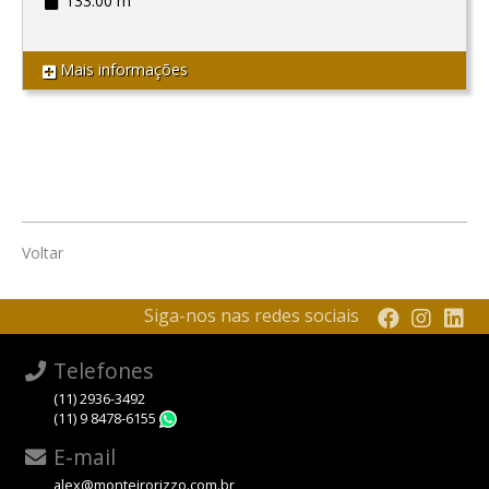
133.00 m²
Mais informações
Voltar
Siga-nos nas redes sociais
Telefones
(11) 2936-3492
(11) 9 8478-6155
WhatsApp
E-mail
alex@monteirorizzo.com.br