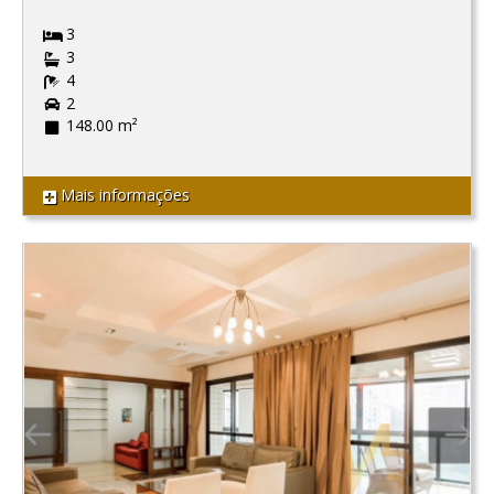
3
3
4
2
148.00 m²
Mais informações