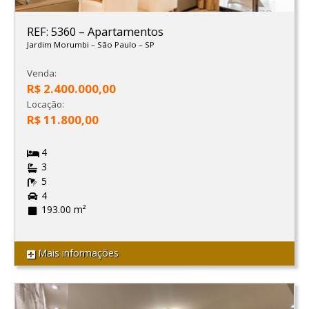
REF: 5360
–
Apartamentos
Jardim Morumbi
–
São Paulo
–
SP
Venda:
R$ 2.400.000,00
Locação:
R$ 11.800,00
4
3
5
4
193.00 m²
Mais informações