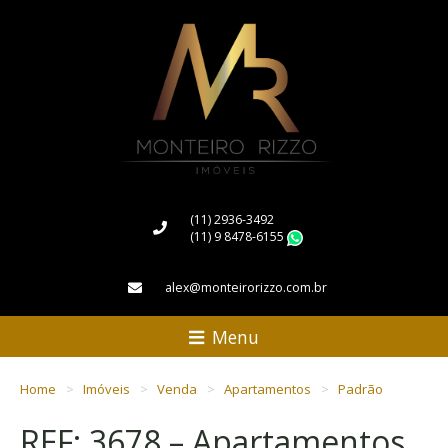
(11) 2936-3492
(11) 9 8478-6155
WhatsApp
alex@monteirorizzo.com.br
Menu
Home
Imóveis
Venda
Apartamentos
Padrão
REF: 3678 – Apartamentos