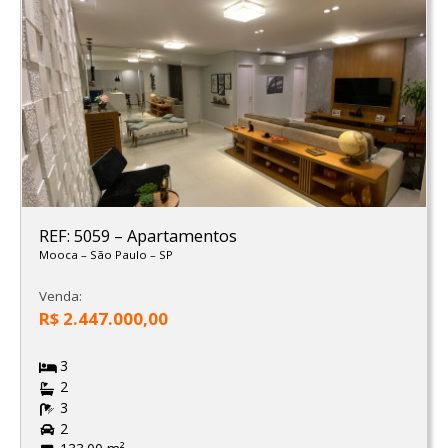
REF: 5059
–
Apartamentos
Mooca
–
São Paulo
–
SP
Venda:
R$ 2.447.000,00
3
2
3
2