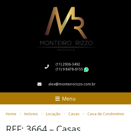
(11) 2936-3492
(11) 9 8478-6155
WhatsApp
alex@monteirorizzo.com.br
Menu
Home
Imóveis
Locação
Casas
Casa de Condomínio
REF: 3664 – Casas