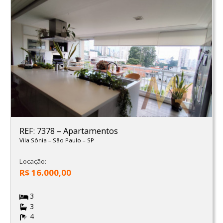
REF: 7378
–
Apartamentos
Vila Sônia
–
São Paulo
–
SP
Locação:
R$ 16.000,00
3
3
4