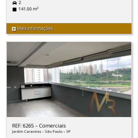
2
141.00 m²
Mais informações
REF: 6265
–
Comerciais
Jardim Caravelas
–
São Paulo
–
SP