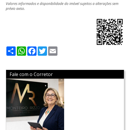
Valores informados e disponibilidade do imóvel sujeitos a alterações sem
prévio aviso.
Share
WhatsApp
Facebook
Twitter
Email
Fale com o Corretor