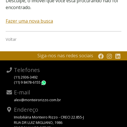
Desculpe, o imóvel que você está procurando não foi
encontrado.
Fazer uma nova busca
Voltar
Siga-nos nas redes sociais
Telefones
(11) 2936-3492
(11) 9 8478-6155
WhatsApp
E-mail
alex@monteirorizzo.com.br
Endereço
Imobiliária Monteiro Rizzo - CRECI 22.855-J
RUA DR LUIZ MIGLIANO, 1986