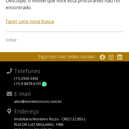
Desculpe, o imóvel que você está procurando não foi
encontrado.
Fazer uma nova busca
Voltar
Siga-nos nas redes sociais
Telefones
(11) 2936-3492
(11) 9 8478-6155
WhatsApp
E-mail
alex@monteirorizzo.com.br
Endereço
Imobiliária Monteiro Rizzo - CRECI 22.855-J
RUA DR LUIZ MIGLIANO, 1986