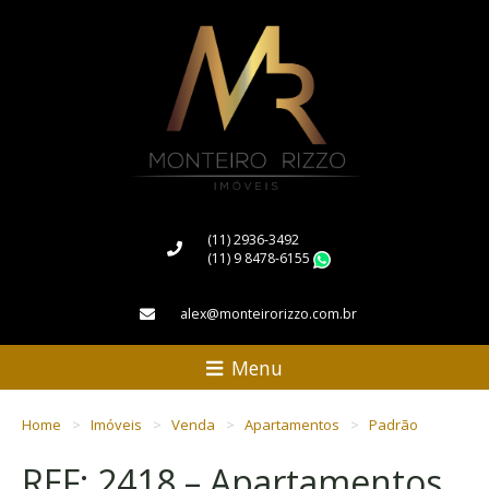
(11) 2936-3492
(11) 9 8478-6155
WhatsApp
alex@monteirorizzo.com.br
Menu
Home
Imóveis
Venda
Apartamentos
Padrão
REF: 2418 – Apartamentos