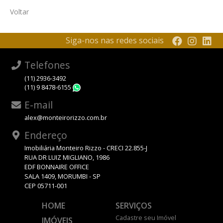
Voltar
Siga-nos nas redes sociais
Telefones
(11) 2936-3492
(11) 9 8478-6155
WhatsApp
E-mail
alex@monteirorizzo.com.br
Endereço
Imobiliária Monteiro Rizzo - CRECI 22.855-J
RUA DR LUIZ MIGLIANO, 1986
EDF BONNAIRE OFFICE
SALA 1409, MORUMBI - SP
CEP 05711-001
HOME
SERVIÇOS
Cadastre seu Imóvel
IMÓVEIS