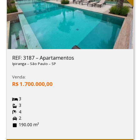
REF: 3187
–
Apartamentos
Ipiranga
–
São Paulo
–
SP
Venda:
R$ 1.700.000,00
3
3
4
2
190.00 m²