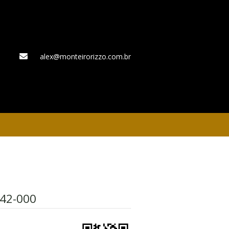
alex@monteirorizzo.com.br
WhatsApp
42-000