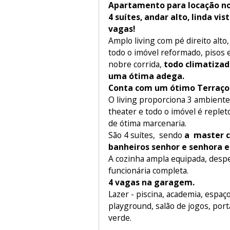
Apartamento para locação n
4 suítes, andar alto, linda vi
vagas!
Amplo living com pé direito alto
todo o imóvel reformado, pisos
nobre corrida,
todo climatizad
uma ótima adega.
Conta com um ótimo Terraço
O living proporciona 3 ambientes
theater e todo o imóvel é replet
de ótima marcenaria.
São 4 suítes, sendo
a master c
banheiros senhor e senhora e 
A cozinha ampla equipada, desp
funcionária completa.
4 vagas na garagem.
Lazer - piscina, academia, espaç
playground, salão de jogos, port
verde.