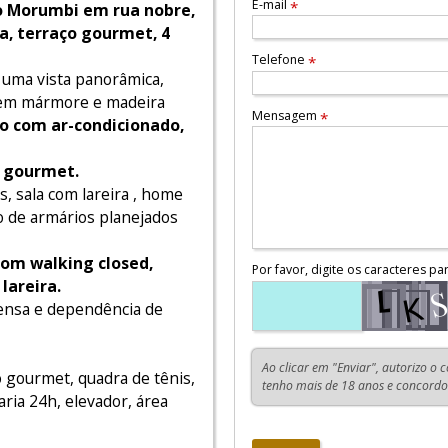
E-mail
*
o Morumbi em rua nobre,
sta, terraço gourmet, 4
Telefone
*
, uma vista panorâmica,
 em mármore e madeira
Mensagem
*
o com ar-condicionado,
 gourmet.
, sala com lareira , home
o de armários planejados
om walking closed,
Por favor, digite os caracteres pa
lareira.
ensa e dependência de
Ao clicar em "Enviar", autorizo o 
o gourmet, quadra de tênis,
tenho mais de 18 anos e concord
aria 24h, elevador, área