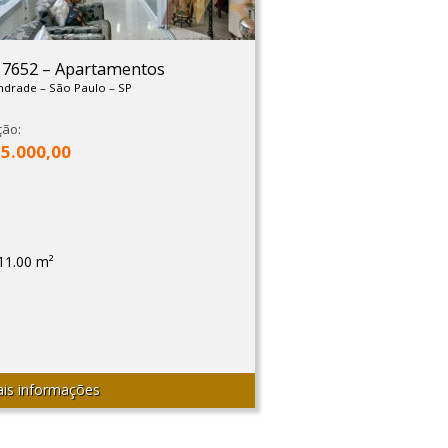
: 7652
–
Apartamentos
Andrade
–
São Paulo
–
SP
ção:
15.000,00
11.00 m²
is informações