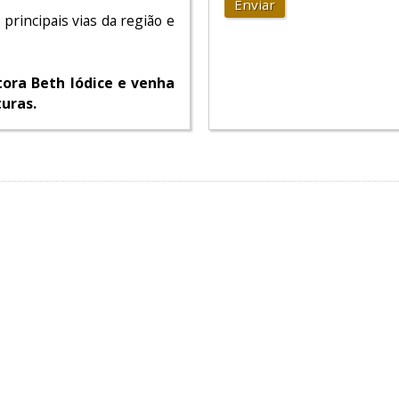
Enviar
principais vias da região e
tora Beth Iódice e venha
uras.