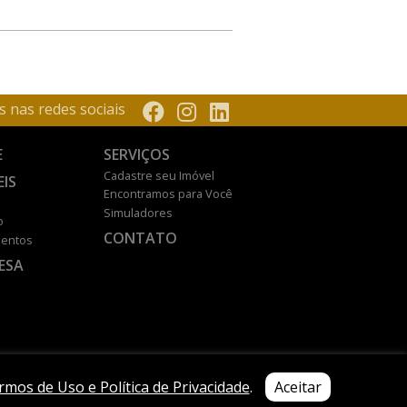
s nas redes sociais
E
SERVIÇOS
Cadastre seu Imóvel
EIS
Encontramos para Você
Simuladores
o
CONTATO
entos
ESA
rmos de Uso e Política de Privacidade
.
Aceitar