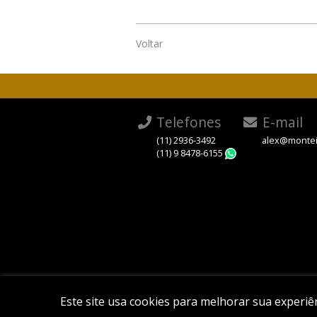
Voltar
Telefones
E-mail
(11) 2936-3492
alex@montei
(11) 9 8478-6155
WhatsApp
Este site usa cookies para melhorar sua experi