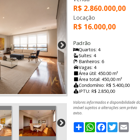
R$ 2.860.000,00
Locação
R$ 16.000,00
Padrão
Quartos: 4
Suítes: 4
Banheiros: 6
Vagas: 4
Área útil: 450.00 m²
Área total: 450,00 m²
Condomínio: R$ 5.400,00
IPTU: R$ 2.850,00
Valores informados e disponibilidade d
imóvel sujeitos a alterações sem prévio
aviso.
Share
WhatsApp
Facebook
Twitter
Emai