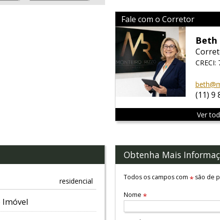
Fale com o Corretor
Beth 
Corret
CRECI: 
beth@m
(11) 9
Ver to
Obtenha Mais Informaç
Todos os campos com
são de p
*
residencial
Nome
*
 Imóvel