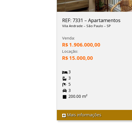
REF: 7331
–
Apartamentos
Vila Andrade
–
São Paulo
–
SP
Venda:
R$ 1.906.000,00
Locação:
R$ 15.000,00
3
3
5
3
200.00 m²
Mais informações