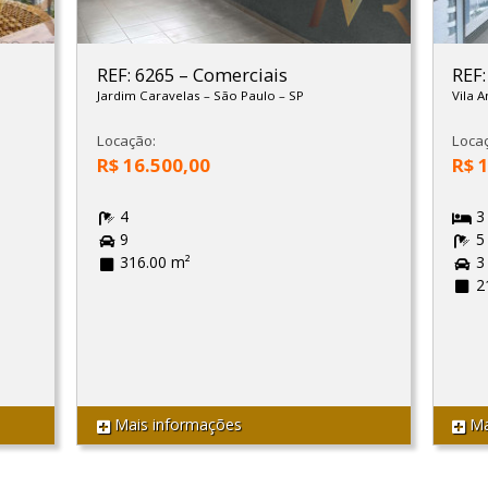
REF: 6265
–
Comerciais
REF
Jardim Caravelas
–
São Paulo
–
SP
Vila 
Locação:
Loca
R$ 16.500,00
R$ 
4
3
9
5
316.00 m²
3
2
Mais informações
Ma