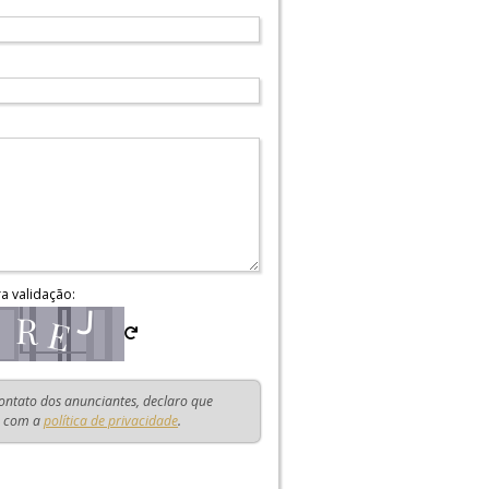
ra validação:
contato dos anunciantes, declaro que
o com a
política de privacidade
.