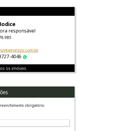
Iodice
ora responsável
76.985
onteirorizzo.com.br
 8727-4046
WhatsApp
dos os imóveis
ões
reenchimento obrigatório.