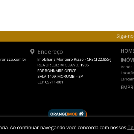
Siga-no
Endereço
HOM
IMÓV
rorizzo.com.br
Imobiliária Monteiro Rizzo - CRECI 22.855-J
RUA DR LUIZ MIGLIANO, 1986
Venda
EDF BONNAIRE OFFICE
Locaçã
SALA 1409, MORUMBI - SP
Lançam
CEP 05711-001
EMPR
DESENVOLVIDO POR
ência. Ao continuar navegando você concorda com nossos
Te
© 2026 MONTEIRO RIZZO.
Política de Privacidade