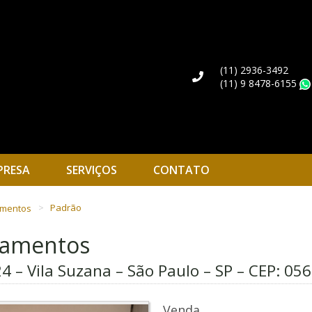
(11) 2936-3492
(11) 9 8478-6155
PRESA
SERVIÇOS
CONTATO
amentos
Padrão
rtamentos
4 – Vila Suzana – São Paulo – SP – CEP:
056
Venda