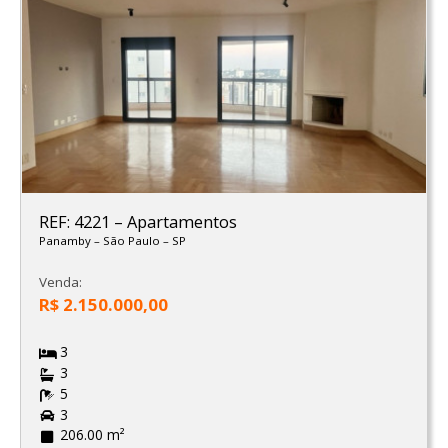
REF: 4221
–
Apartamentos
Panamby
–
São Paulo
–
SP
Venda:
R$ 2.150.000,00
3
3
5
3
206.00 m²