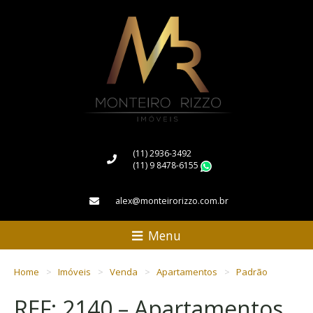
(11) 2936-3492
(11) 9 8478-6155
WhatsApp
alex@monteirorizzo.com.br
Menu
Home
Imóveis
Venda
Apartamentos
Padrão
REF: 2140 – Apartamentos