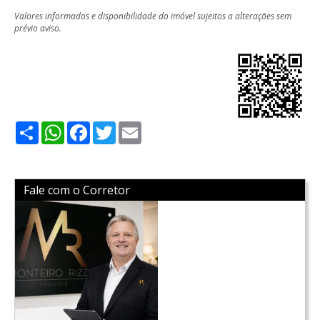
Valores informados e disponibilidade do imóvel sujeitos a alterações sem
prévio aviso.
Share
WhatsApp
Facebook
Twitter
Email
Fale com o Corretor