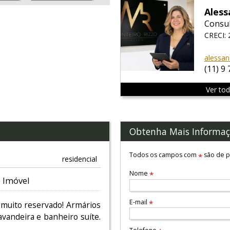
Ales
Consul
CRECI:
alessan
(11) 9
Ver to
Obtenha Mais Informaç
Todos os campos com
são de p
*
residencial
Nome
*
 Imóvel
E-mail
*
 muito reservado! Armários
avandeira e banheiro suíte.