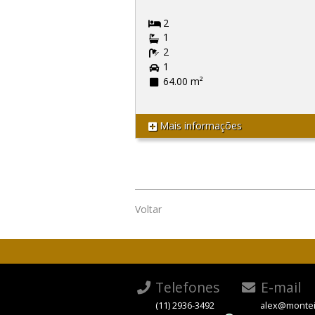
2
1
2
1
64.00 m²
Mais informações
Voltar
Telefones
E-mail
(11) 2936-3492
alex@montei