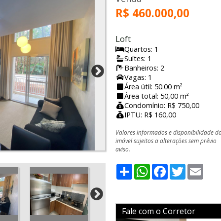
R$ 460.000,00
Loft
Quartos: 1
Suítes: 1
Banheiros: 2
Vagas: 1
Área útil: 50.00 m²
Área total: 50,00 m²
Condomínio: R$ 750,00
IPTU: R$ 160,00
Valores informados e disponibilidade d
imóvel sujeitos a alterações sem prévio
aviso.
Share
WhatsApp
Facebook
Twitter
Emai
Fale com o Corretor