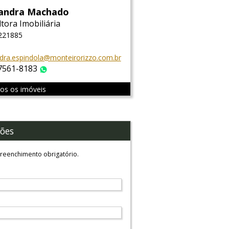
sandra Machado
tora Imobiliária
 221885
dra.espindola@monteirorizzo.com.br
 7561-8183
WhatsApp
dos os imóveis
ões
reenchimento obrigatório.