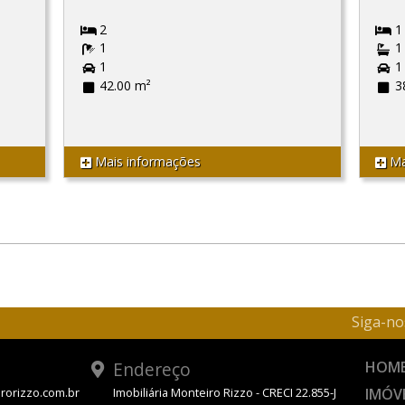
2
1
1
1
1
1
42.00 m²
3
Mais informações
Ma
Siga-no
Endereço
HOM
IMÓV
rorizzo.com.br
Imobiliária Monteiro Rizzo - CRECI 22.855-J