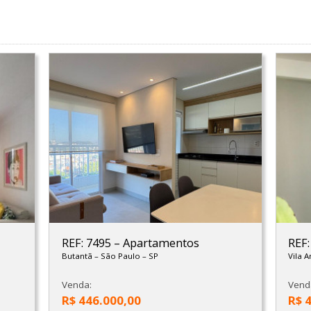
REF: 7495
–
Apartamentos
REF
Butantã
–
São Paulo
–
SP
Vila 
Venda:
Vend
R$ 446.000,00
R$ 