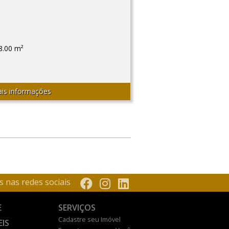
8.00 m²
is informações
s nas redes sociais
E
SERVIÇOS
Cadastre seu Imóvel
EIS