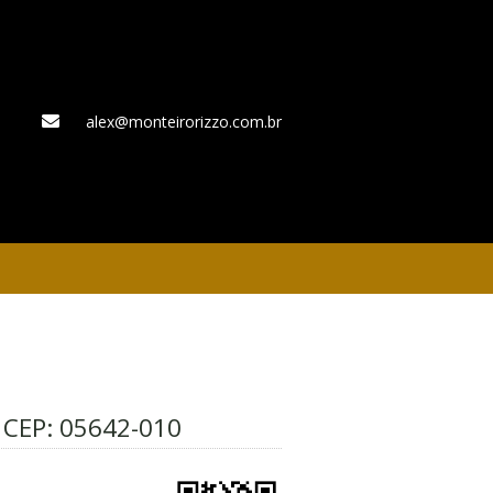
alex@monteirorizzo.com.br
WhatsApp
– CEP:
05642-010