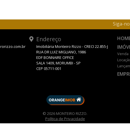
Siga-no
Endereço
HOM
IMÓV
rorizzo.com.br
Imobiliária Monteiro Rizzo - CRECI 22.855-J
RUA DR LUIZ MIGLIANO, 1986
Venda
EDF BONNAIRE OFFICE
Locaçã
SALA 1409, MORUMBI - SP
Lançam
CEP 05711-001
EMPR
DESENVOLVIDO POR
© 2026 MONTEIRO RIZZO.
Política de Privacidade