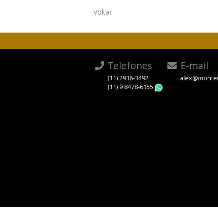
Voltar
Telefones
E-mail
(11) 2936-3492
alex@montei
(11) 9 8478-6155
WhatsApp