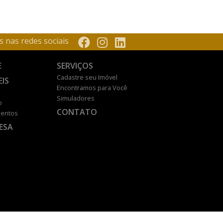
s nas redes sociais
E
SERVIÇOS
Cadastre seu Imóvel
EIS
Encontramos para Você
Simuladores
o
CONTATO
entos
ESA