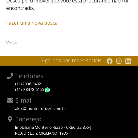
Desculpe, o imóvel que você está procurando não foi
encontrado.
Fazer uma nova busca
Voltar
Siga-nos nas redes sociais
Telefones
(11) 2936-3492
(11) 9 8478-6155
WhatsApp
E-mail
alex@monteirorizzo.com.br
Endereço
Imobiliária Monteiro Rizzo - CRECI 22.855-J
RUA DR LUIZ MIGLIANO, 1986