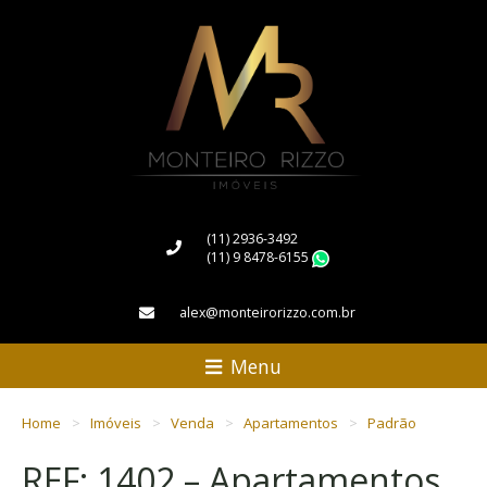
(11) 2936-3492
(11) 9 8478-6155
WhatsApp
alex@monteirorizzo.com.br
Menu
Home
Imóveis
Venda
Apartamentos
Padrão
REF: 1402 – Apartamentos